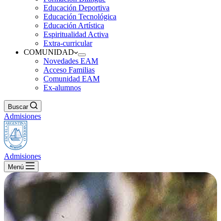
Educación Deportiva
Educación Tecnológica
Educación Artística
Espiritualidad Activa
Extra-curricular
COMUNIDAD
Novedades EAM
Acceso Familias
Comunidad EAM
Ex-alumnos
Buscar
Admisiones
Admisiones
Menú