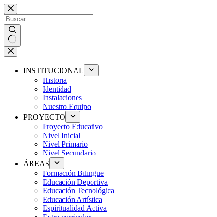
Saltar
al
contenido
Sin
resultados
INSTITUCIONAL
Historia
Identidad
Instalaciones
Nuestro Equipo
PROYECTO
Proyecto Educativo
Nivel Inicial
Nivel Primario
Nivel Secundario
ÁREAS
Formación Bilingüe
Educación Deportiva
Educación Tecnológica
Educación Artística
Espiritualidad Activa
Extra-curricular