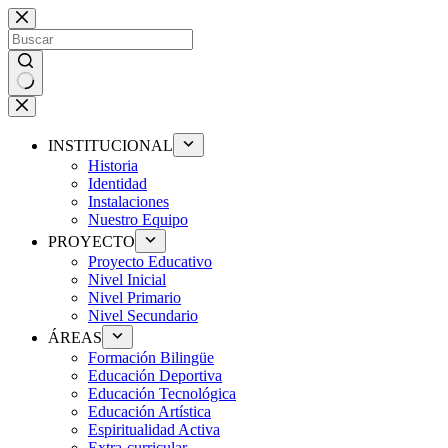
Saltar
al
contenido
Sin
resultados
INSTITUCIONAL
Historia
Identidad
Instalaciones
Nuestro Equipo
PROYECTO
Proyecto Educativo
Nivel Inicial
Nivel Primario
Nivel Secundario
ÁREAS
Formación Bilingüe
Educación Deportiva
Educación Tecnológica
Educación Artística
Espiritualidad Activa
Extra-curricular