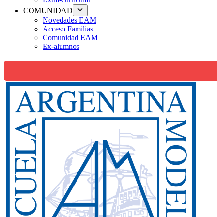
COMUNIDAD
Novedades EAM
Acceso Familias
Comunidad EAM
Ex-alumnos