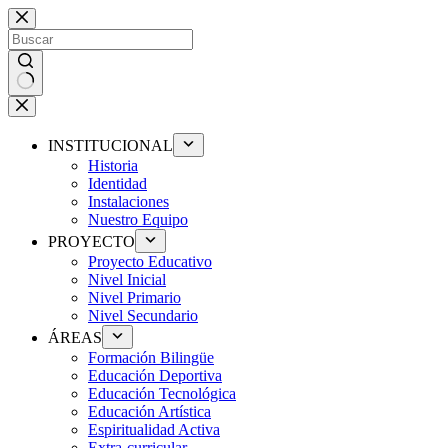
Saltar
al
contenido
Sin
resultados
INSTITUCIONAL
Historia
Identidad
Instalaciones
Nuestro Equipo
PROYECTO
Proyecto Educativo
Nivel Inicial
Nivel Primario
Nivel Secundario
ÁREAS
Formación Bilingüe
Educación Deportiva
Educación Tecnológica
Educación Artística
Espiritualidad Activa
Extra-curricular