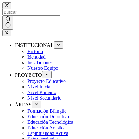
Saltar
al
contenido
Sin
resultados
INSTITUCIONAL
Historia
Identidad
Instalaciones
Nuestro Equipo
PROYECTO
Proyecto Educativo
Nivel Inicial
Nivel Primario
Nivel Secundario
ÁREAS
Formación Bilingüe
Educación Deportiva
Educación Tecnológica
Educación Artística
Espiritualidad Activa
Extra-curricular