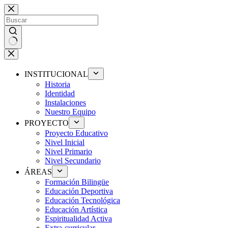
Saltar
al
contenido
Sin
resultados
INSTITUCIONAL
Historia
Identidad
Instalaciones
Nuestro Equipo
PROYECTO
Proyecto Educativo
Nivel Inicial
Nivel Primario
Nivel Secundario
ÁREAS
Formación Bilingüe
Educación Deportiva
Educación Tecnológica
Educación Artística
Espiritualidad Activa
Extra-curricular